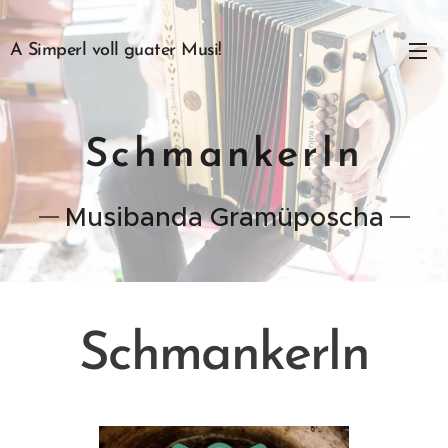
A Simperl voll guater Musi!
Schmankerln
Musibanda Gramüposcha
Schmankerln